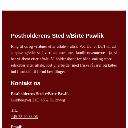
Postholderens Sted v/Birte Pawlik
Ring til os og vi åbner efter aftale – altså: Ved Du, at Du/I vil ud
at spise og/eller skal være sammen med familien/vennerne…ja, så
har vi åbent efter aftale. Vi holder åbent for både små og store
selskaber efter aftale, idet vi arbejder med friske råvarer og køber
ind i forhold til forud bestillinger.
Kontakt os
Postholderens Sted v/Birte Pawlik
Guldborgvej 215, 4862 Guldborg
Tlf.:
+45 23 20 83 06
Email: