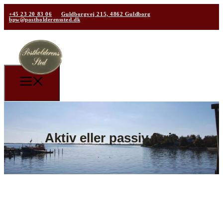
+45 23 20 83 06
Guldborgvej 215, 4862 Guldborg
bpw@postholderenssted.dk
Aktiv eller passiv ferie